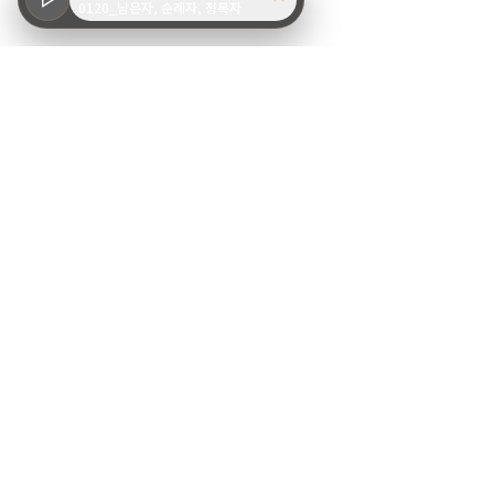
0120_남은자, 순례자, 정복자
예수사랑교회
Jesus Love Church
서울특별시 서초구 서초중앙로24길 55
02-594-9101
jesuslove315nation@gmail.com
바로가기
교회소개
말씀
공지사항
온라인 헌금